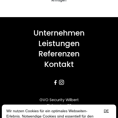
Anfragen
Unternehmen
Leistungen
Referenzen
Kontakt


GVO Security Wilbert
Eichenring 22
56290 Buch
0171 5455958